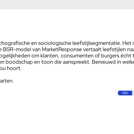
chografische en sociologische leefstijlsegmentatie. Het i
e BSR-model van MarketResponse vertaalt leefstijlen naa
gelijkheden om klanten, consumenten of burgers écht 
n boodschap en toon die aanspreekt. Benieuwd in welke 
jou hoort.
arten.
14%